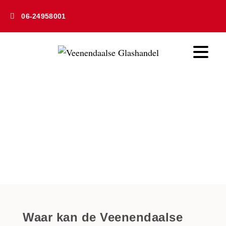
06-24958001
Servicegebieden
Home
» Servicegebieden
Waar kan de Veenendaalse