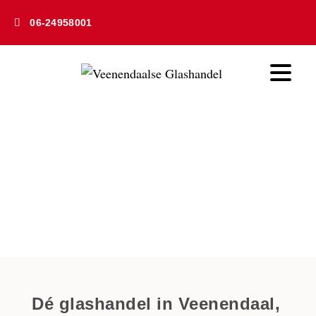
06-24958001
Glashandel in
Veenendaal
Home
» Glashandel
Dé glashandel in Veenendaal,